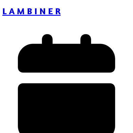
L A M B I N E R