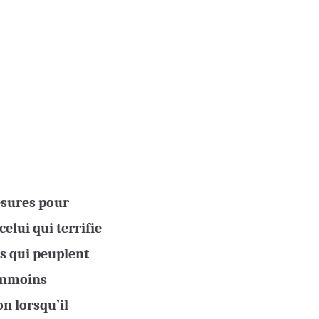
esures pour
elui qui terrifie
os qui peuplent
éanmoins
n lorsqu’il