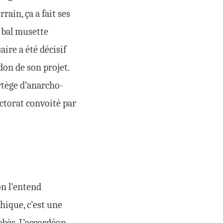
rrain, ça a fait ses
e bal musette
re a été décisif
don de son projet.
rtège d’anarcho-
lectorat convoité par
on l’entend
hique, c’est une
bbès. L’accordéon