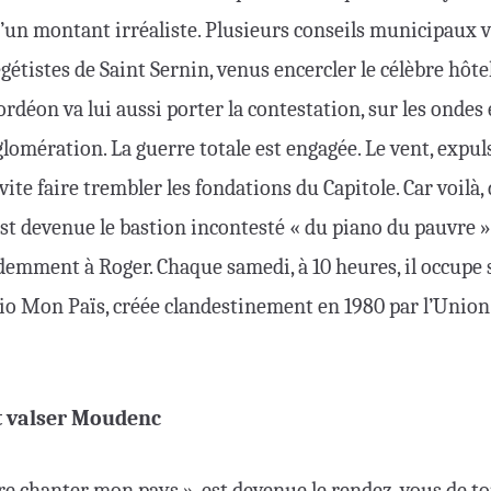
’un montant irréaliste. Plusieurs conseils municipaux 
étistes de Saint Sernin, venus encercler le célèbre hôtel
ordéon va lui aussi porter la contestation, sur les ondes e
glomération. La guerre totale est engagée. Le vent, expul
vite faire trembler les fondations du Capitole. Car voilà,
st devenue le bastion incontesté « du piano du pauvre »
demment à Roger. Chaque samedi, à 10 heures, il occupe
 Mon Païs, créée clandestinement en 1980 par l’Unio
t valser Moudenc
re chanter mon pays », est devenue le rendez-vous de to