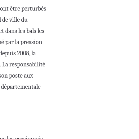
vont être perturbés
 de ville du
t dans les bals les
sé par la pression
 depuis 2008, la
. La responsabilité
 son poste aux
n départementale
us les passionnés