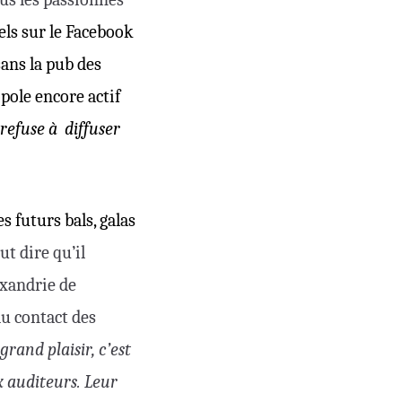
uels sur le Facebook
sans la pub des
pole encore actif
refuse à diffuser
s futurs bal
s
, galas
ut dire qu’il
exandrie de
au contact des
grand plaisir, c’est
x auditeurs. Leur