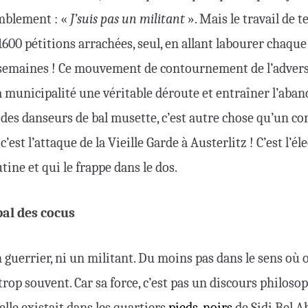
mblement : «
J’suis pas un militant
». Mais le travail de te
 1600 pétitions arrachées, seul, en allant labourer chaqu
semaines ! Ce mouvement de contournement de l’adversai
la municipalité une véritable déroute et entraîner l’aban
 des danseurs de bal musette, c’est autre chose qu’un co
’est l’attaque de la Vieille Garde à Austerlitz ! C’est l’é
ne et qui le frappe dans le dos.
bal des cocus
un guerrier, ni un militant. Du moins pas dans le sens où 
p souvent. Car sa force, c’est pas un discours philosop
’elle existait dans les quartiers
pieds-noirs
de Sidi Bel A