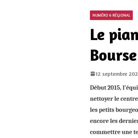
NUMÉRO 6 RÉGIONAL
Le pian
Bourse
12 septembre 20
Début 2015, l’équ
nettoyer le centr
les petits bourge
encore les dernie
commettre une ter