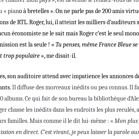
u « pian
o à bretelles ». On ne parle pas de 200 amis virt
ns de RTL. Roger, lui, il atteint les milliers d’auditeurs 
cun économiste ne le sait mais Roger c’est le seul mono
mission est la seule !
«
Tu penses, même France Bleue se 
st trop populaire
», me disait-il.
s, son auditoire attend avec impatience les annonces de
ants.
Il diffuse des morceaux inédits ou peu connus. Il fa
0 albums. Ce qui fait de son bureau la bibliothèque d’Al
er chasse les inédits dans les endroits les plus reculés, 
rs familles. Mais comme il le dit lui-même : «
Mo
n plus 
sion en direct. C’est vivant, je peux laisser la parole au