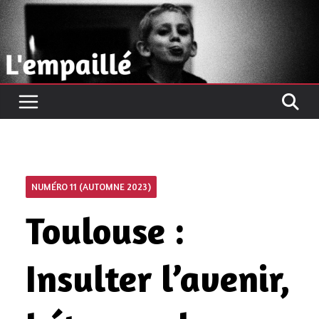
Passer
au
contenu
NUMÉRO 11 (AUTOMNE 2023)
Toulouse :
Insulter l’avenir,