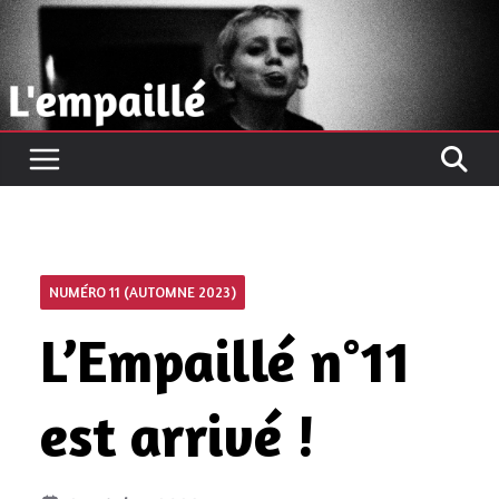
Passer
au
contenu
NUMÉRO 11 (AUTOMNE 2023)
L’Empaillé n°11
est arrivé !