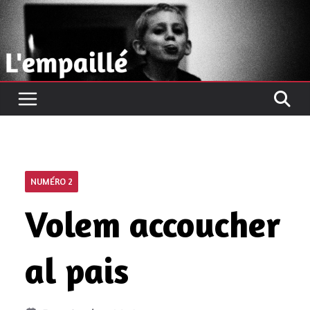
Passer
au
contenu
NUMÉRO 2
Volem accoucher
al pais