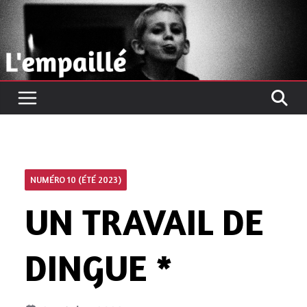
Passer
au
contenu
NUMÉRO 10 (ÉTÉ 2023)
UN TRAVAIL DE
DINGUE *