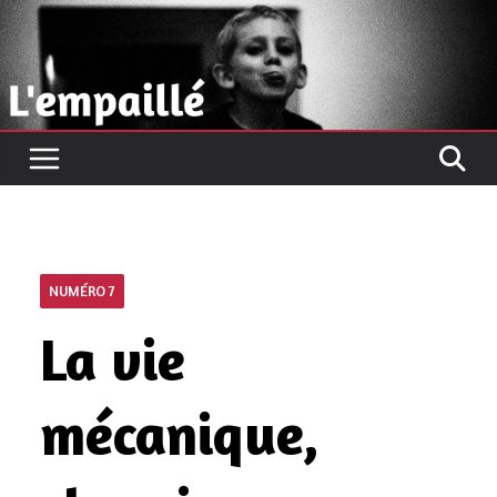
Passer
au
contenu
NUMÉRO 7
La vie
mécanique,