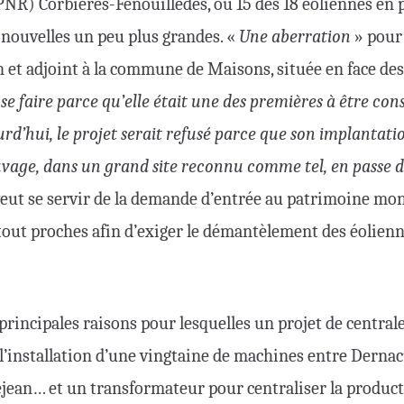
NR) Corbières-Fenouillèdes, où 15 des 18 éoliennes en p
 nouvelles un peu plus grandes. «
Une aberration
» pour
n et adjoint à la commune de Maisons, située en face des
se faire parce qu’elle était une des premières à être con
ourd’hui, le projet serait refusé parce que son implanta
age, dans un grand site reconnu comme tel, en passe d’ê
eut se servir de la demande d’entrée au patrimoine mon
tout proches afin d’exiger le démantèlement des éolienn
 principales raisons pour lesquelles un projet de central
’installation d’une vingtaine de machines entre Dernac
jean… et un transformateur pour centraliser la product