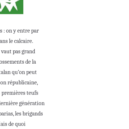
s : on y entre par
ns le calcaire.
e vaut pas grand
 ossements de la
talan qu’on peut
ion républicaine,
s premières teufs
 dernière génération
parias, les brigands
Mais de quoi