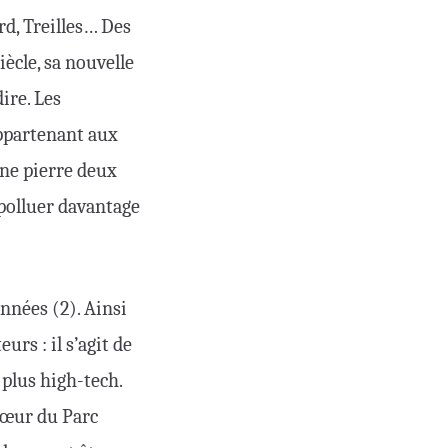
rd, Treilles… Des
iècle, sa nouvelle
ire. Les
appartenant aux
une pierre deux
 polluer davantage
nnées (2). Ainsi
rs : il s’agit de
 plus high-tech.
 cœur du Parc