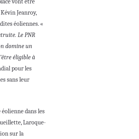
lace vont être
 Kévin Jeanroy,
dites éoliennes. «
struite. Le PNR
tion domine un
tre éligible à
dial pour les
es sans leur
e éolienne dans les
ueillette, Laroque-
ion sur la