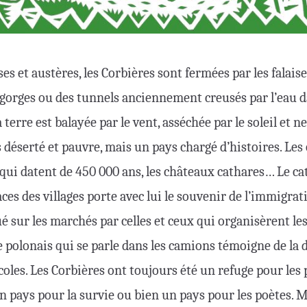
es et austères, les Corbières sont fermées par les falaise
s gorges ou des tunnels anciennement creusés par l’eau da
terre est balayée par le vent, asséchée par le soleil et n
s déserté et pauvre, mais un pays chargé d’histoires. Les
qui datent de 450 000 ans, les châteaux cathares… Le ca
aces des villages porte avec lui le souvenir de l’immigrat
qué sur les marchés par celles et ceux qui organisèrent le
e polonais qui se parle dans les camions témoigne de la
coles. Les Corbières ont toujours été un refuge pour les 
Un pays pour la survie ou bien un pays pour les poètes. 