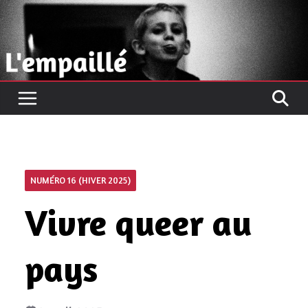
Passer
au
contenu
NUMÉRO 16 (HIVER 2025)
Vivre queer au
pays