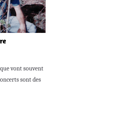
re
sique vont souvent
concerts sont des