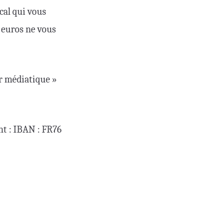
scal qui vous
 euros ne vous
er médiatique »
nt : IBAN : FR76