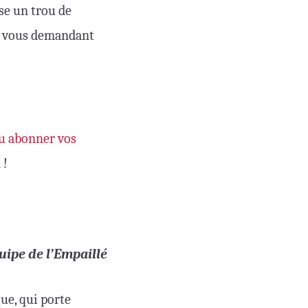
sse un trou de
en vous demandant
ou abonner vos
 !
uipe de l’Empaillé
que, qui porte