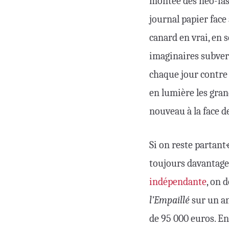
montée des néo-fasc
journal papier face
canard en vrai, en s
imaginaires subvers
chaque jour contre t
en lumière les gran
nouveau à la face d
Si on reste partant
toujours davantag
indépendante
, on 
l’Empaillé
sur un an
de 95 000 euros. E