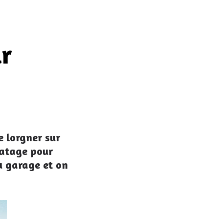
ir
e lorgner sur
matage pour
u garage et on