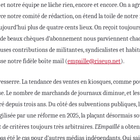
et notre équipe ne lâche rien, encore et encore. On a ag
rce notre comité de rédaction, on étend la toile de notre
jourd’hui plus de quatre cents lieux. On reçoit toujour
 de beaux chèques d’abonnement nous parviennent chaq
ses contributions de militant·es, syndicalistes et habita
se notre fidèle boîte mail (
empaille@riseup.net
).
 resserre. La tendance des ventes en kiosques, comme po
isse. Le nombre de marchands de journaux diminue, et les
é depuis trois ans. Du côté des subventions publiques, 
ragilisée par une réforme en 2025, la plaçant désormais s
t de critères toujours très arbitraires.
L’Empaillé
a obten
 pas été le cas pour d’autres médias indépendants. Qui sai