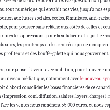
istes et de la droite autoritaire. Pas question non plus
 au tout numérique qui envahit nos vies, jusqu’à nos es
outien aux luttes sociales, écolos, féministes, anti-racis
ifs, pour pousser sans relâche aux côtés de celles et ceu
outes les oppressions, pour la solidarité et la justice s
ds soirs, les printemps ou les rentrées qui ne manqueron
es profiteurs et des bouffe-galette qui nous gouvernent.
·es pour penser l’avenir avec ambition, pour trouver c
e au niveau médiatique, notamment avec
le nouveau synd
doit d’abord consolider les bases financières de ce canar
 (impression, com’, diffusion, salaires, loyers, charges)
n face les ventes nous ramènent 55 000 euros, et nous e