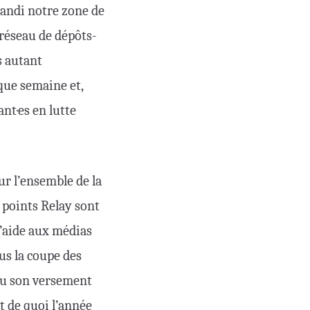
randi notre zone de
 réseau de dépôts-
s autant
ue semaine et,
nt·es en lutte
ur l’ensemble de la
 points Relay sont
l’aide aux médias
ous la coupe des
u son versement
t de quoi l’année