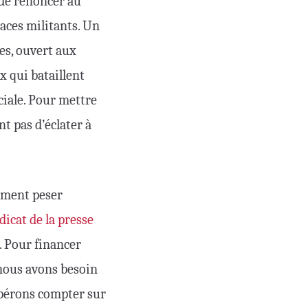
 de renoncer au
paces militants. Un
tes, ouvert aux
x qui bataillent
ociale. Pour mettre
t pas d’éclater à
omment peser
icat de la presse
d. Pour financer
, nous avons besoin
spérons compter sur