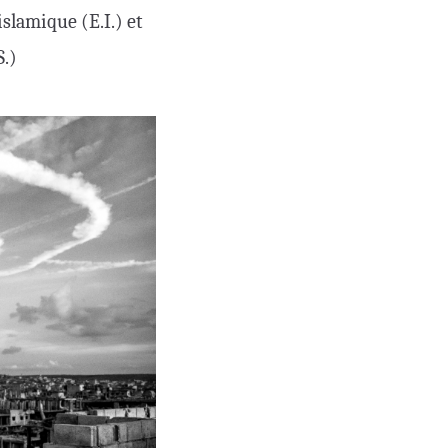
 islamique (E.I.) et
S.)