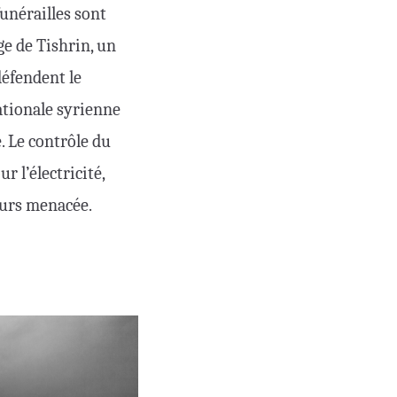
funérailles sont
ge de Tishrin, un
défendent le
nationale syrienne
. Le contrôle du
r l’électricité,
jours menacée.