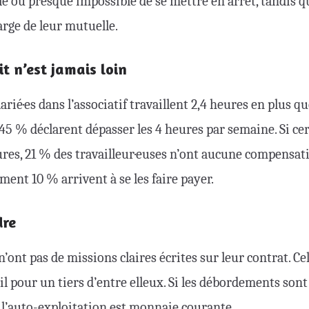
e ou presque impossible de se mettre en arrêt, tandis q
rge de leur mutuelle.
it n’est jamais loin
rié·es dans l’associatif travaillent 2,4 heures en plus q
5 % déclarent dépasser les 4 heures par semaine. Si cer
res, 21 % des travailleur·euses n’ont aucune compensat
ment 10 % arrivent à se les faire payer.
dre
n’ont pas de missions claires écrites sur leur contrat. Ce
il pour un tiers d’entre elleux. Si les débordements sont
 l’auto-exploitation est monnaie courante.