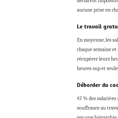
déclarent impossibl
aucune prise en cha
Le travail gratu
En moyenne, les sala
chaque semaine et 4
récupérer leurs heu
heures sup et seule
Déborder du ca
47 % des salarié·es 
souffrance au trava
par une hiérarchie,