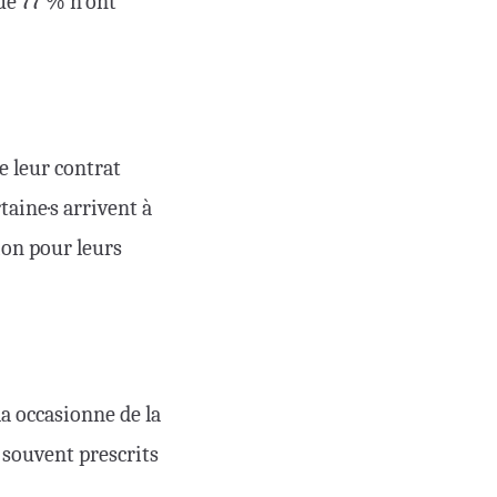
ue 77 % n’ont
ue leur contrat
taine·s arrivent à
ion pour leurs
la occasionne de la
 souvent prescrits