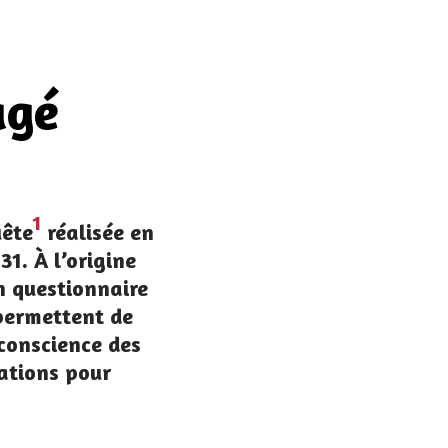
agé
1
uête
réalisée en
1. À l’origine
un questionnaire
 permettent de
 conscience des
cations pour