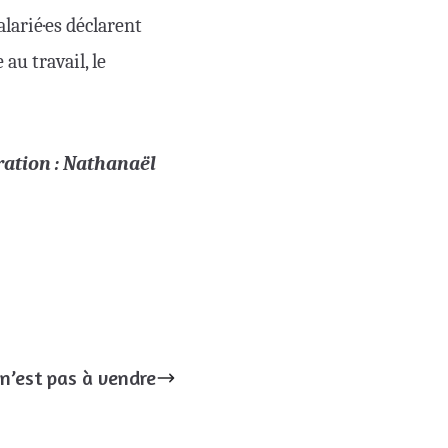
larié·es déclarent
 au travail, le
tration : Nathanaël
n’est pas à vendre