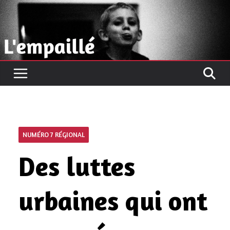
Passer
au
contenu
NUMÉRO 7 RÉGIONAL
Des luttes
urbaines qui ont