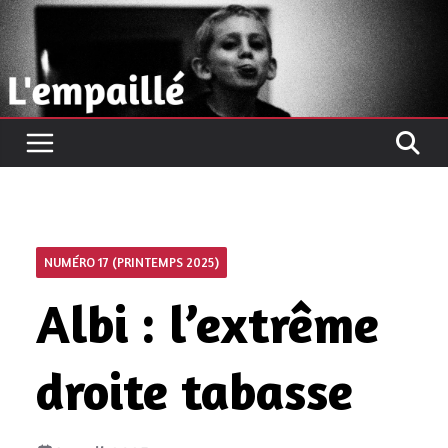
Passer
au
contenu
NUMÉRO 17 (PRINTEMPS 2025)
Albi : l’extrême
droite tabasse