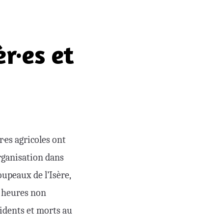
r·es et
·es agricoles ont
’organisation dans
oupeaux de l’Isère,
, heures non
cidents et morts au