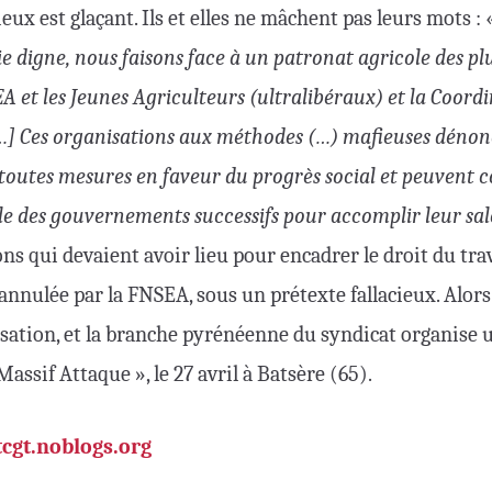
lieux est glaçant. Ils et elles ne mâchent pas leurs mots :
 digne, nous faisons face à un patronat agricole des pl
A et les Jeunes Agriculteurs (ultralibéraux) et la Coord
[…] Ces organisations aux méthodes (…) mafieuses déno
outes mesures en faveur du progrès social et peuvent c
lle des gouvernements successifs pour accomplir leur sa
ons qui devaient avoir lieu pour encadrer le droit du tra
annulée par la FNSEA, sous un prétexte fallacieux. Alors i
isation, et la branche pyrénéenne du syndicat organise
 Massif Attaque », le 27 avril à Batsère (65).
cgt.noblogs.org