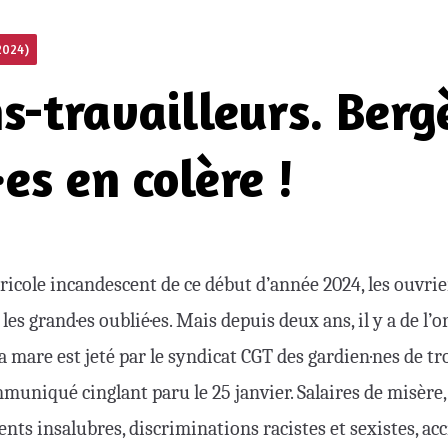
2024)
-travailleurs. Bergè
es en colère !
ricole incandescent de ce début d’année 2024, les ouvrier
 les grand·es oublié·es. Mais depuis deux ans, il y a de l
la mare est jeté par le syndicat CGT des gardien·nes de tr
muniqué cinglant paru le 25 janvier. Salaires de misère
ts insalubres, discriminations racistes et sexistes, ac