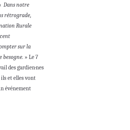
 «
Dans notre
us rétrograde,
ination Rurale
ncent
ompter sur la
le besogne.
» Le 7
vail des gardien·nes
ls et elles vont
 un événement