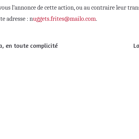
 vous l’annonce de cette action, ou au contraire leur tra
tte adresse : n
uggets.frites@mailo.com
.
a, en toute complicité
La