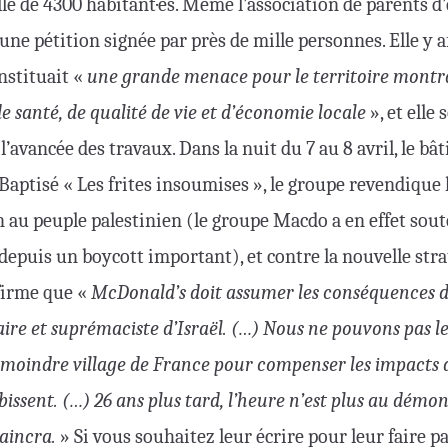
lle de 4300 habitant·es. Même l’association de parents d’
 une pétition signée par près de mille personnes. Elle y a
nstituait «
une grande menace pour le territoire mont
 santé, de qualité de vie et d’économie locale
», et elle 
 l’avancée des travaux. Dans la nuit du 7 au 8 avril, le b
 Baptisé « Les frites insoumises », le groupe revendique 
 au peuple palestinien (le groupe Macdo a en effet sou
 depuis un boycott important), et contre la nouvelle str
irme que «
McDonald’s doit assumer les conséquences d
aire et suprémaciste d’Israël. (…) Nous ne pouvons pas le
e moindre village de France pour compenser les impacts 
subissent. (…) 26 ans plus tard, l’heure n’est plus au dém
vaincra.
» Si vous souhaitez leur écrire pour leur faire p