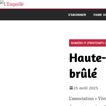
Passer
au
S’ABONNER
FAIRE 
contenu
NUMÉRO 17 (PRINTEMPS 
Haute-
brûlé
25 avril 2025
L’association « Vi