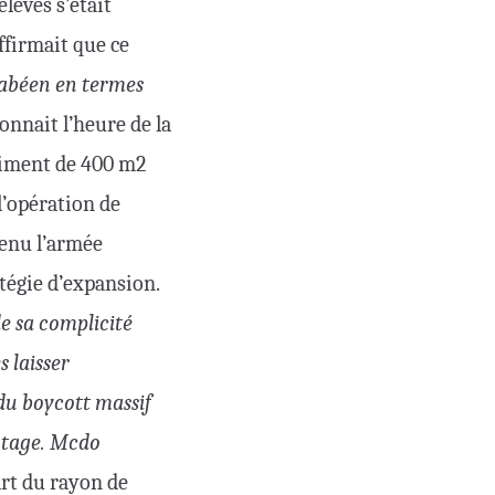
élèves s’était
ffirmait que ce
rabéen en termes
sonnait l’heure de la
âtiment de 400 m2
l’opération de
tenu l’armée
atégie d’expansion.
e sa complicité
s laisser
du boycott massif
ontage. Mcdo
art du rayon de