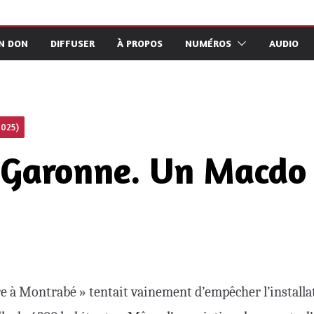
UN DON
DIFFUSER
À PROPOS
NUMÉROS
AUDIO
2025)
Garonne. Un Macdo
vre à Montrabé » tentait vainement d’empêcher l’install