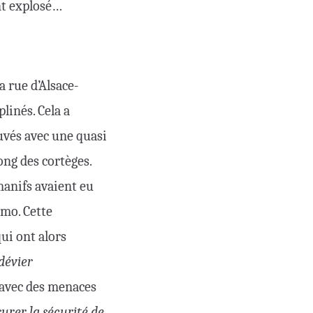
ent explosé…
a rue d’Alsace-
linés. Cela a
uvés avec une quasi
long des cortèges.
manifs avaient eu
ymo. Cette
ui ont alors
dévier
 avec des menaces
surer la sécurité de