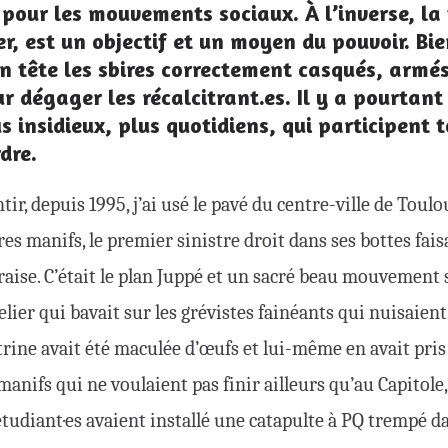
pour les mouvements sociaux. À l’inverse, la 
cer, est un objectif et un moyen du pouvoir. B
en tête les sbires correctement casqués, armés
 dégager les récalcitrant.es. Il y a pourtant
 insidieux, plus quotidiens, qui participent 
dre.
ir, depuis 1995, j’ai usé le pavé du centre-ville de Toulo
s manifs, le premier sinistre droit dans ses bottes faisa
ise. C’était le plan Juppé et un sacré beau mouvement s
lier qui bavait sur les grévistes fainéants qui nuisaien
trine avait été maculée d’œufs et lui-même en avait pris
s manifs qui ne voulaient pas finir ailleurs qu’au Capitole,
étudiant·es avaient installé une catapulte à PQ trempé dan