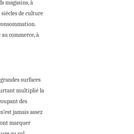
ds magasins, à
s siècles de culture
la consommation.
é au commerce, à
s grandes surfaces
urtant multiplié la
 coupant des
 n’est jamais assez
 vont marquer
ure au sol,