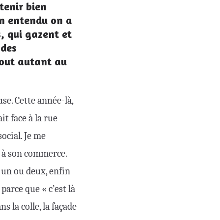
tenir bien
ien entendu on a
, qui gazent et
 des
tout autant au
use. Cette année-là,
it face à la rue
ocial. Je me
t à son commerce.
 un ou deux, enfin
 parce que « c’est là
s la colle, la façade