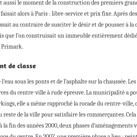
st aussi le moment de la construction des premiers gran
faisait alors à Paris : libre-service et prix fixe. Après de
gissait au contraire de susciter le désir et de pousser à 
fois que l’on construisait un immeuble entièrement dédi
l Primark.
t de classe
e l’eau sous les ponts et de l’asphalte sur la chaussée. Le
es du centre-ville à rude épreuve. La municipalité a po
kings, elle a même rapproché la rocade du centre-ville,
 reste de la ville pour satisfaire les commerçant·es. Cela
: à la fin des années 2000, deux phases d’aménagements
ce du centre. En 2007, une première phase a lieu : peint