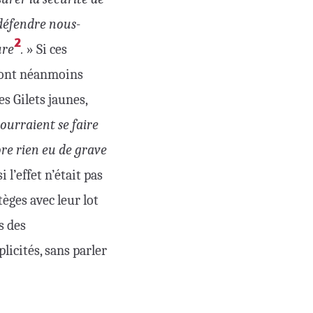
 défendre nous-
2
ure
.
» Si ces
 sont néanmoins
s Gilets jaunes,
ourraient se faire
ore rien eu de grave
 l’effet n’était pas
èges avec leur lot
s des
licités, sans parler