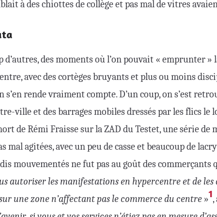
blait à des chiottes de collège et pas mal de vitres avai
ata
p d’autres, des moments où l’on pouvait « emprunter » l
centre, avec des cortèges bruyants et plus ou moins discip
n s’en rende vraiment compte. D’un coup, on s’est retro
re-ville et des barrages mobiles dressés par les flics le 
 mort de Rémi Fraisse sur la ZAD du Testet, une série de 
 pas mal agitées, avec un peu de casse et beaucoup de lacr
dis mouvementés ne fut pas au goût des commerçants q
us autoriser les manifestations en hypercentre et de les 
1
ur une zone n’affectant pas le commerce du centre
»
,
avenir, si vous et vos services n’étiez pas en mesure d’as