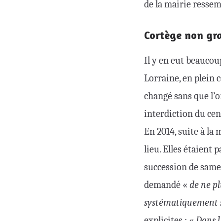
de la mairie ressem
Cortège non gr
Il y en eut beaucou
Lorraine, en plein 
changé sans que l’o
interdiction du cent
En 2014, suite à la
lieu. Elles étaient
succession de same
demandé «
de ne pl
systématiquement s
explicites : «
Dans l’