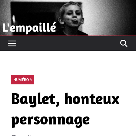
Passer
au
contenu
NUMÉRO 4
Baylet, honteux
personnage