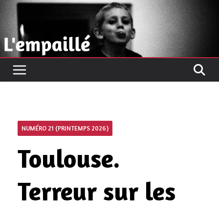
Passer
au
contenu
NUMÉRO 21 (PRINTEMPS 2026)
Toulouse.
Terreur sur les