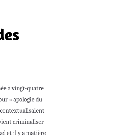
des
née à vingt-quatre
our « apologie du
i contextualisaient
vient criminaliser
el et il y a matière