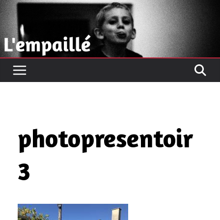
Passer
au
contenu
photopresentoir
3