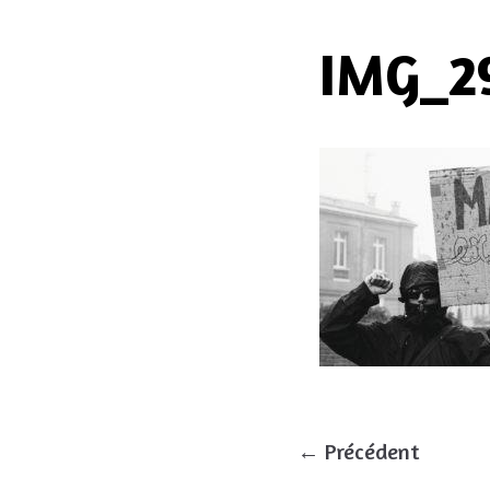
IMG_2
← Précédent