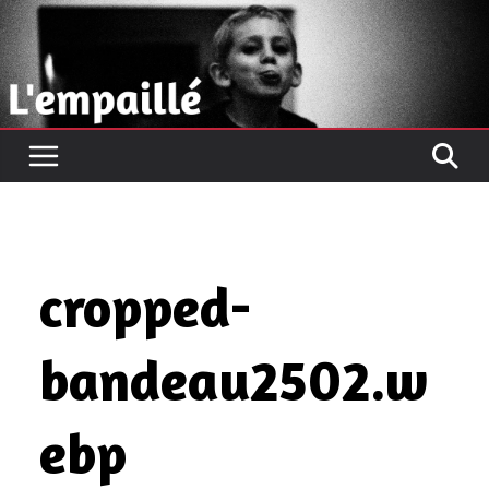
Passer
au
contenu
cropped-
bandeau2502.w
ebp