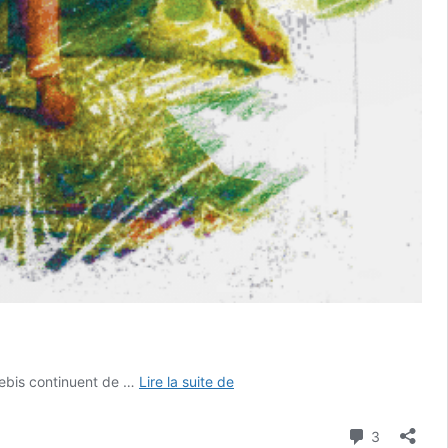
Contre
rebis continuent de …
Lire la suite de
l’agrivoltaïsme,
l’autonomie
Commenta
3
paysanne